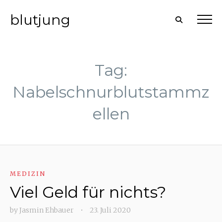
blutjung
Tag:
Nabelschnurblutstammz
ellen
MEDIZIN
Viel Geld für nichts?
by
Jasmin Ehbauer
•
23. Juli 2020