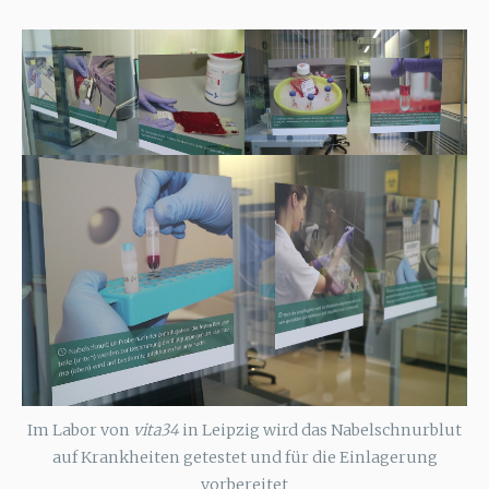
Im Labor von
vita34
in Leipzig wird das Nabelschnurblut
auf Krankheiten getestet und für die Einlagerung
vorbereitet