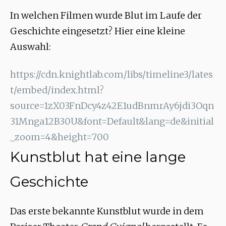
In welchen Filmen wurde Blut im Laufe der
Geschichte eingesetzt? Hier eine kleine
Auswahl:
https://cdn.knightlab.com/libs/timeline3/lates
t/embed/index.html?
source=1zX03FnDcy4z42E1udBnmrAy6jdi3Oqn
31Mnga12B30U&font=Default&lang=de&initial
_zoom=4&height=700
Kunstblut hat eine lange
Geschichte
Das erste bekannte Kunstblut wurde in dem