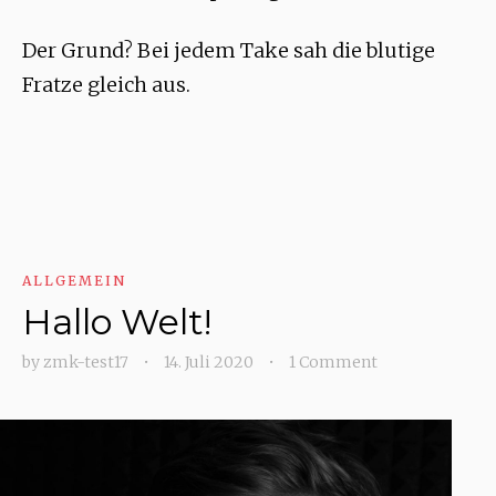
Der Grund? Bei jedem Take sah die blutige
Fratze gleich aus.
ALLGEMEIN
Hallo Welt!
by
zmk-test17
•
14. Juli 2020
•
1 Comment