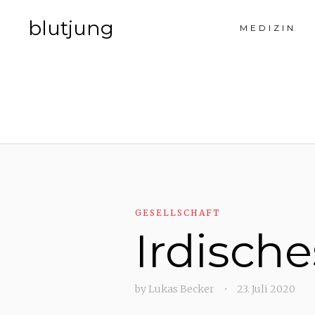
blutjung
MEDIZIN
GESELLSCHAFT
Irdisch
by
Lukas Becker
•
23. Juli 2020