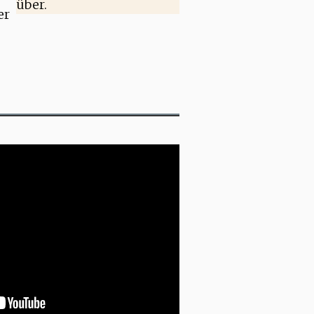
über.
er